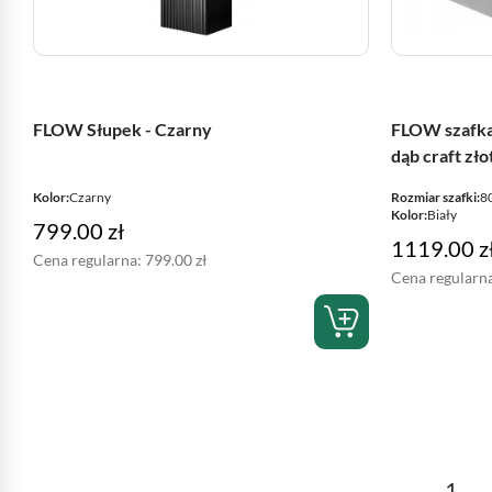
FLOW Słupek - Czarny
FLOW szafka 
dąb craft złot
Kolor:
Czarny
Rozmiar szafki:
8
Kolor:
Biały
799.00
zł
1119.00
z
Cena regularna:
799.00
zł
Cena regularn
←
1