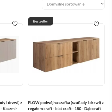
Bestseller
dy i drzwi) z
FLOW podwójna szafka (szuflady i drzwi) z
0 - Kaszmir
regałem craft - blat craft - 180 - Dąb craft