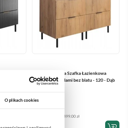
enkowa
FLOW Podwójna Szafka Łazienkowa
- 120 -
Stojąca z szufladami bez blatu - 120 - Dąb
craft złoty
Rozmiar szafki:
120
O plikach cookies
Kolor:
Dąb craft złoty
1499.00
zł
Cena regularna:
1499.00
zł
łecznościowe i analizować