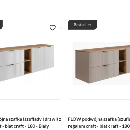
Bestseller
a szafka (szuflady i drzwi) z
FLOW podwójna szafka (szufla
- blat craft - 180 - Biały
regałem craft - blat craft - 18