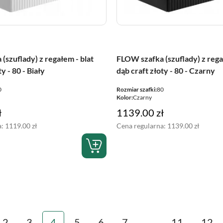
(szuflady) z regałem - blat
FLOW szafka (szuflady) z rega
y - 80 - Biały
dąb craft złoty - 80 - Czarny
0
Rozmiar szafki:
80
Kolor:
Czarny
ł
1139.00
zł
a:
1119.00
zł
Cena regularna:
1139.00
zł
2
3
4
5
6
7
…
11
12