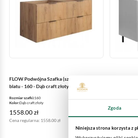
FLOW Podwójna Szafka (szuflady) bez
FLOW Podwó
blatu - 160 - Dąb craft złoty
Stojąca z szu
Rozmiar szafki:
160
Rozmiar szafki:
1
Kolor:
Dąb craft złoty
Kolor:
Biały
Zgoda
1558.00
zł
1499.00
z
Cena regularna:
1558.00
zł
Cena regularn
Niniejsza strona korzysta z 
Wykorzystujemy pliki cookie 