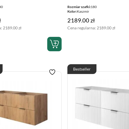
80
Rozmiar szafki:
180
Kolor:
Kaszmir
ł
2189.00
zł
a:
2189.00
zł
Cena regularna:
2189.00
zł
Bestseller