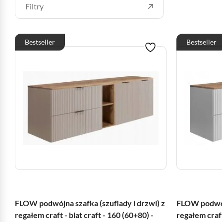
Filtry
Bestseller
Bestseller
FLOW podwójna szafka (szuflady i drzwi) z
FLOW podwójn
regałem craft - blat craft - 160 (60+80) -
regałem craft 