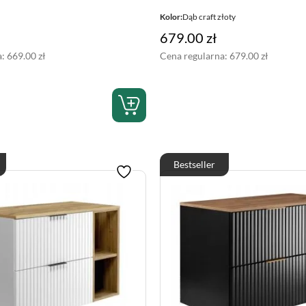
Kolor:
Dąb craft złoty
679.00
zł
a:
669.00
zł
Cena regularna:
679.00
zł
Bestseller