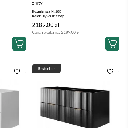
złoty
Rozmiar szafki:
180
Kolor:
Dąb craft złoty
2189.00
zł
Cena regularna:
2189.00
zł
Bestseller