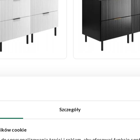
jna Szafka Łazienkowa
FLOW Podwójna Szafka Łazi
fladami bez blatu - 120 - Biały
Stojąca z szufladami bez blatu 
Czarny
20
Rozmiar szafki:
120
Szczegóły
Kolor:
Czarny
ł
1499.00
zł
a:
1499.00
zł
Cena regularna:
1499.00
zł
plików cookie
do spersonalizowania treści i reklam, aby oferować funkcje spo