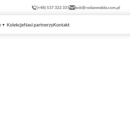
(+48) 537 322 331
bok@rodanmeble.com.pl
e
Kolekcje
Nasi partnerzy
Kontakt