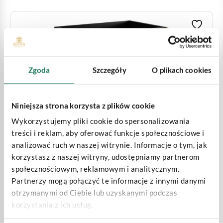
Zgoda
Szczegóły
O plikach cookies
Niniejsza strona korzysta z plików cookie
Wykorzystujemy pliki cookie do spersonalizowania
treści i reklam, aby oferować funkcje społecznościowe i
analizować ruch w naszej witrynie. Informacje o tym, jak
korzystasz z naszej witryny, udostępniamy partnerom
TREND Szafka łazienkowa wisząca bez blatu - 60 -
społecznościowym, reklamowym i analitycznym.
Czarny/dąb craft złoty
Partnerzy mogą połączyć te informacje z innymi danymi
otrzymanymi od Ciebie lub uzyskanymi podczas
Rozmiar szafki:
60
Kolor:
Czarny/dąb craft złoty
korzystania z ich usług.
746.00
zł